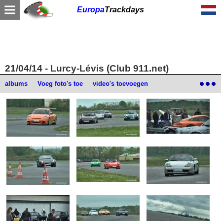
Europa
Trackdays
21/04/14 - Lurcy-Lévis (Club 911.net)
albums
Voeg foto's toe
video's toevoegen